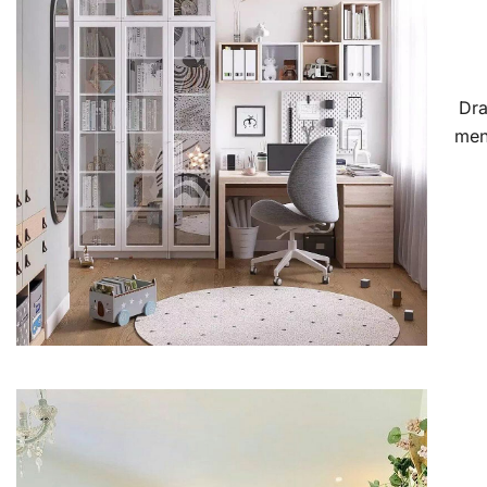
Dra
men