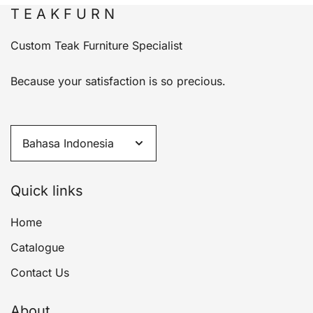
T E A K F U R N
Custom Teak Furniture Specialist
Because your satisfaction is so precious.
Quick links
Home
Catalogue
Contact Us
About