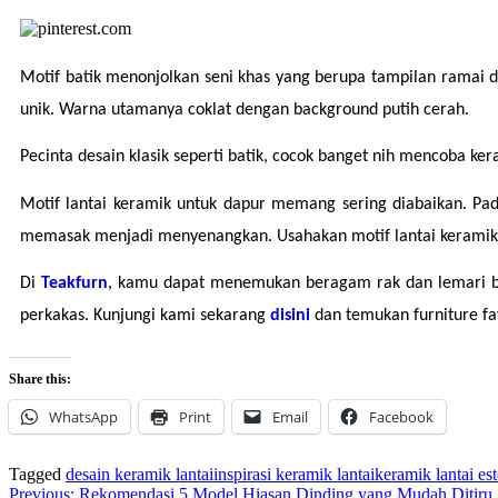
Motif batik menonjolkan seni khas yang berupa tampilan ramai d
unik. Warna utamanya coklat dengan background putih cerah.
Pecinta desain klasik seperti batik, cocok banget nih mencoba k
Motif lantai keramik untuk dapur memang sering diabaikan. Pad
memasak menjadi menyenangkan. Usahakan motif lantai keramik 
Di 
Teakfurn
, kamu dapat menemukan beragam rak dan lemari be
perkakas. Kunjungi kami sekarang 
disini 
dan temukan furniture fa
Share this:
WhatsApp
Print
Email
Facebook
Tagged
desain keramik lantai
inspirasi keramik lantai
keramik lantai est
Previous:
Rekomendasi 5 Model Hiasan Dinding yang Mudah Ditiru