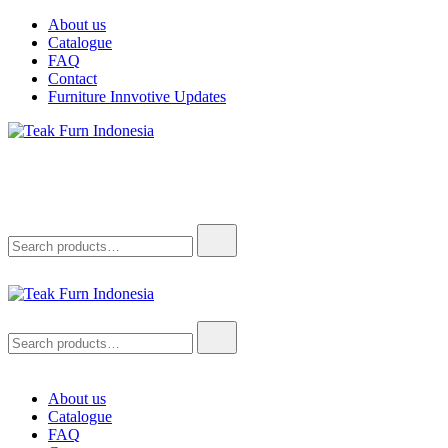
About us
Catalogue
FAQ
Contact
Furniture Innvotive Updates
Teak Furn Indonesia
Teak Furniture Manufacture
Teak Furn Indonesia
Teak Furniture Manufacture
About us
Catalogue
FAQ