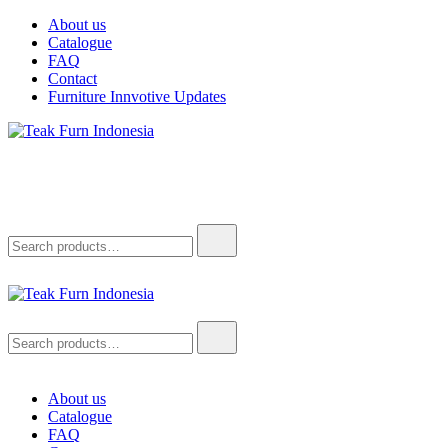
About us
Catalogue
FAQ
Contact
Furniture Innvotive Updates
Teak Furn Indonesia
Teak Furniture Manufacture
Teak Furn Indonesia
Teak Furniture Manufacture
About us
Catalogue
FAQ