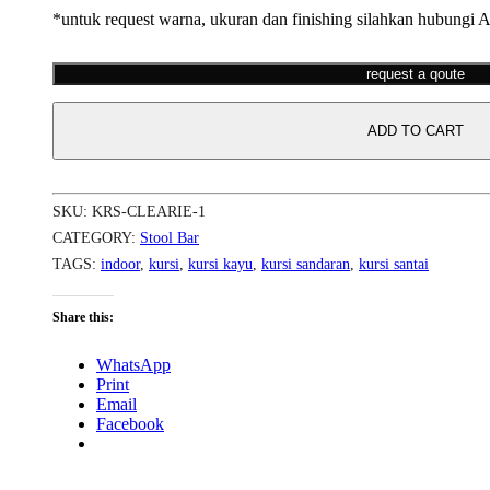
*untuk request warna, ukuran dan finishing silahkan hubungi 
request a qoute
ADD TO CART
SKU:
KRS-CLEARIE-1
CATEGORY:
Stool Bar
TAGS:
indoor
,
kursi
,
kursi kayu
,
kursi sandaran
,
kursi santai
Share this:
WhatsApp
Print
Email
Facebook