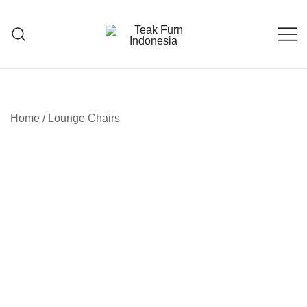
Teak Furniture Manufacture
Teak Furn Indonesia
Home
/
Lounge Chairs