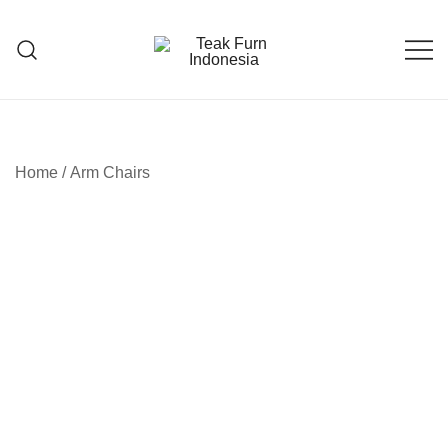
Teak Furniture Manufacture
Teak Furn Indonesia
Home
/
Arm Chairs