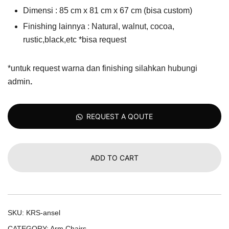
Dimensi : 85 cm x 81 cm x 67 cm (bisa custom)
Finishing lainnya : Natural, walnut, cocoa,
rustic,black,etc *bisa request
*untuk request warna dan finishing silahkan hubungi
admin
.
REQUEST A QOUTE
ADD TO CART
SKU:
KRS-ansel
CATEGORY:
Arm Chairs