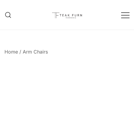
Teak Furniture Manufacture
Teak Furn Indonesia
Home
/
Arm Chairs