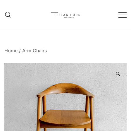
Teak Furniture Manufacture
Teak Furn Indonesia
Home
/
Arm Chairs
🔍