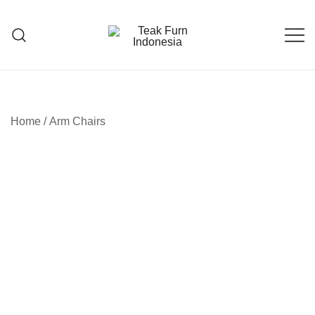
Teak Furniture Manufacture
Teak Furn Indonesia
Home
/
Arm Chairs