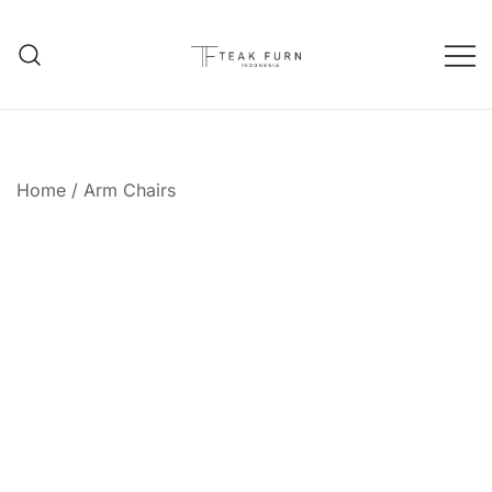
Teak Furniture Manufacture
Teak Furn Indonesia
Home
/
Arm Chairs