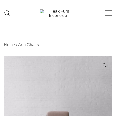
Teak Furniture Manufacture
Teak Furn Indonesia
Home
/
Arm Chairs
🔍