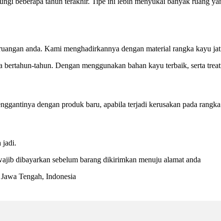
gi beberapa tahun terakhir. Tipe ini lebih menyukai banyak ruang yang
ruangan anda. Kami menghadirkannya dengan material rangka kayu jati 
 bertahun-tahun. Dengan menggunakan bahan kayu terbaik, serta treat
gantinya dengan produk baru, apabila terjadi kerusakan pada rangka d
jadi.
ajib dibayarkan sebelum barang dikirimkan menuju alamat anda
a, Jawa Tengah, Indonesia