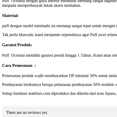
Puff Oceania dengan gaya interior minimalis memang sangat digandrun
daripada memperbanyak lekuk aksen tambahan.
Material:
puff dengan model minimalis ini memang sangat tepat untuk mengisi 
Tak perlu khawatir, kami menjamin sepenuhnya agar Puff awet selama
Garansi Produk:
Puff Oceania memiliki garansi penuh hingga 1 Tahun. Kami akan meng
Cara Pemesanan :
Pemesanan produk wajib membayarkan DP minimal 50% untuk tanda 
Pembayaran berikutnya berupa pelunasan pembayaran 50% terakhir w
Setiap furniture teakfurn.com diproduksi dan dikirim dari kota Jepar
There are no reviews yet.