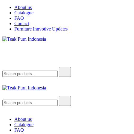
Skip
About us
to
Catalogue
content
FAQ
Contact
Furniture Innvotive Updates
Teak Furn Indonesia
Teak Furniture Manufacture
Search
for:
Teak Furn Indonesia
Teak Furniture Manufacture
Search
for:
About us
Catalogue
FAQ