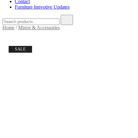
Contact
Furniture Innvotive Updates
Search
for:
Home
/
Mirror & Accessories
SALE