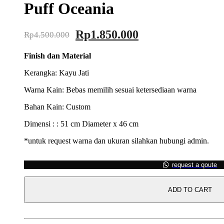
Puff Oceania
Original
Current
Rp
1.850.000
Rp
4.500.000
price
price
Finish dan Material
was:
is:
Rp4.500.000.
Rp1.850.000.
Kerangka: Kayu Jati
Warna Kain: Bebas memilih sesuai ketersediaan warna
Bahan Kain: Custom
Dimensi : : 51 cm Diameter x 46 cm
*untuk request warna dan ukuran silahkan hubungi admin.
request a qoute
ADD TO CART