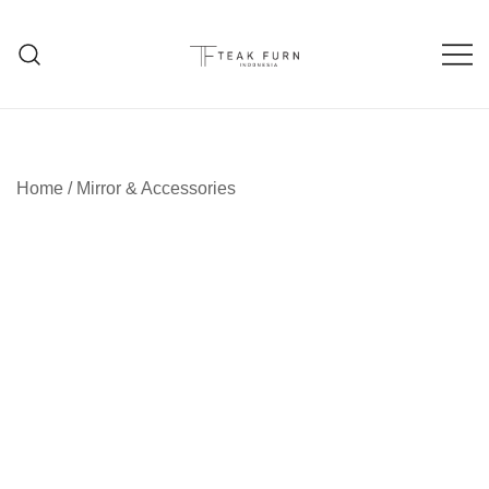
Teak Furniture Manufacture
Teak Furn Indonesia
Home
/
Mirror & Accessories