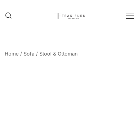
Teak Furniture Manufacture
Teak Furn Indonesia
Home
/
Sofa
/
Stool & Ottoman