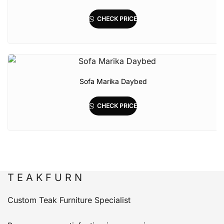
CHECK PRICE
Sofa Marika Daybed
CHECK PRICE
T E A K F U R N
Custom Teak Furniture Specialist