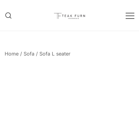
Teak Furniture Manufacture
Teak Furn Indonesia
Home
/
Sofa
/
Sofa L seater