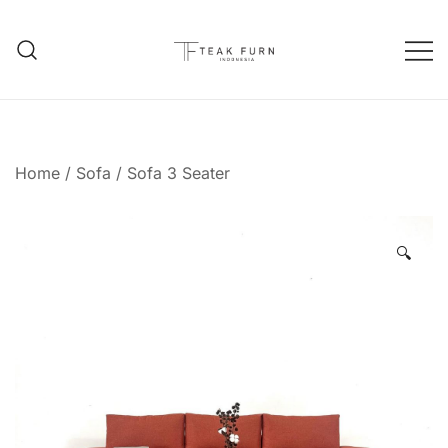
Teak Furniture Manufacture
Teak Furn Indonesia
Home
/
Sofa
/
Sofa 3 Seater
🔍