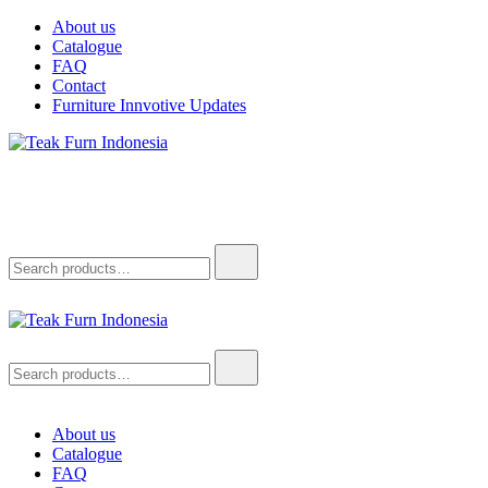
Skip
About us
to
Catalogue
content
FAQ
Contact
Furniture Innvotive Updates
Teak Furn Indonesia
Teak Furniture Manufacture
Search
for:
Teak Furn Indonesia
Teak Furniture Manufacture
Search
for:
About us
Catalogue
FAQ