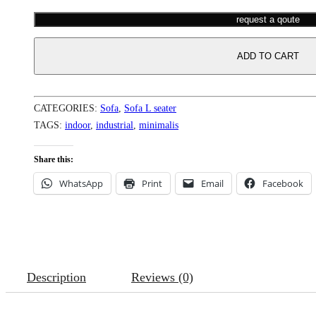
request a qoute
ADD TO CART
CATEGORIES:
Sofa
,
Sofa L seater
TAGS:
indoor
,
industrial
,
minimalis
Share this:
WhatsApp
Print
Email
Facebook
Description
Reviews (0)