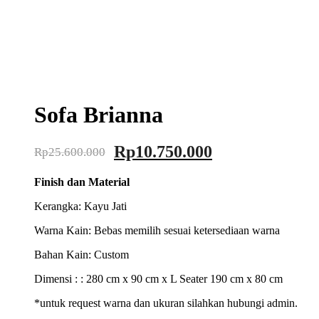
Sofa Brianna
Original
Current
Rp
10.750.000
Rp
25.600.000
price
price
Finish dan Material
was:
is:
Rp25.600.000.
Rp10.750.000.
Kerangka: Kayu Jati
Warna Kain: Bebas memilih sesuai ketersediaan warna
Bahan Kain: Custom
Dimensi : : 280 cm x 90 cm x L Seater 190 cm x 80 cm
*untuk request warna dan ukuran silahkan hubungi admin.