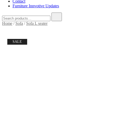
Contact
Furniture Innvotive Updates
Search
for:
Home
/
Sofa
/
Sofa L seater
SALE