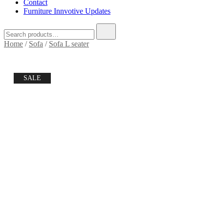
Contact
Furniture Innvotive Updates
Search
for:
Home
/
Sofa
/
Sofa L seater
SALE