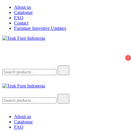
Skip
About us
to
Catalogue
content
FAQ
Contact
Furniture Innvotive Updates
Teak Furn Indonesia
Teak Furniture Manufacture
0
Search
for:
Teak Furn Indonesia
Teak Furniture Manufacture
Search
for:
About us
Catalogue
FAQ