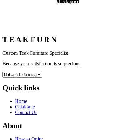
check price
T E A K F U R N
Custom Teak Furniture Specialist
Because your satisfaction is so precious.
Quick links
Home
Catalogue
Contact Us
About
How to Order