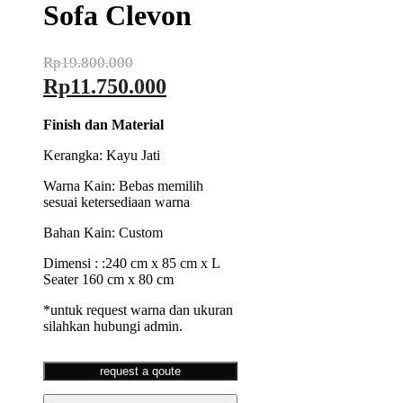
Sofa Clevon
Rp
19.800.000
Original
Current
Rp
11.750.000
price
price
Finish dan Material
was:
is:
Rp19.800.000.
Rp11.750.000.
Kerangka: Kayu Jati
Warna Kain: Bebas memilih
sesuai ketersediaan warna
Bahan Kain: Custom
Dimensi : :240 cm x 85 cm x L
Seater 160 cm x 80 cm
*untuk request warna dan ukuran
silahkan hubungi admin.
request a qoute