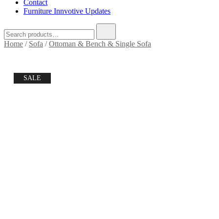
Contact
Furniture Innvotive Updates
Search
for:
Home
/
Sofa
/
Ottoman & Bench & Single Sofa
SALE