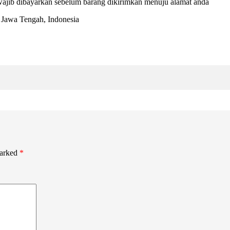
ajib dibayarkan sebelum barang dikirimkan menuju alamat anda
a, Jawa Tengah, Indonesia
marked
*