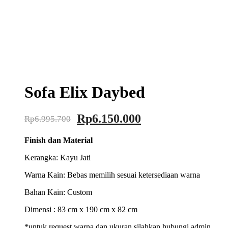
Sofa Elix Daybed
Original
Current
Rp
6.150.000
Rp
6.995.700
price
price
Finish dan Material
was:
is:
Rp6.995.700.
Rp6.150.000.
Kerangka: Kayu Jati
Warna Kain: Bebas memilih sesuai ketersediaan warna
Bahan Kain: Custom
Dimensi : 83 cm x 190 cm x 82 cm
*untuk request warna dan ukuran silahkan hubungi admin.