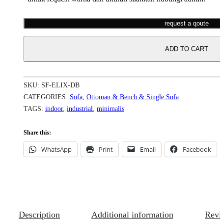
request a qoute
ADD TO CART
SKU:
SF-ELIX-DB
CATEGORIES:
Sofa
,
Ottoman & Bench & Single Sofa
TAGS:
indoor
,
industrial
,
minimalis
Share this:
WhatsApp
Print
Email
Facebook
Description
Additional information
Rev