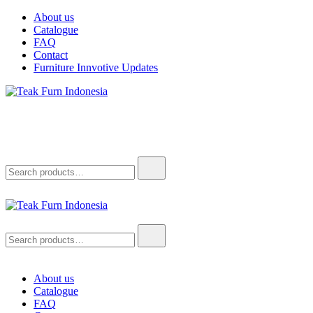
Skip
About us
to
Catalogue
content
FAQ
Contact
Furniture Innvotive Updates
Teak Furn Indonesia
Teak Furniture Manufacture
Search
for:
Teak Furn Indonesia
Teak Furniture Manufacture
Search
for:
About us
Catalogue
FAQ