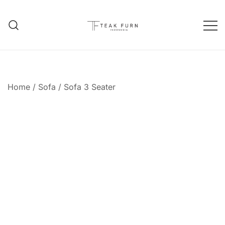
Teak Furniture Manufacture
Teak Furn Indonesia
Home
/
Sofa
/
Sofa 3 Seater