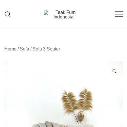
Teak Furniture Manufacture
Teak Furn Indonesia
Home
/
Sofa
/
Sofa 3 Seater
🔍