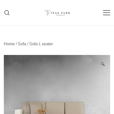
Teak Furniture Manufacture
Teak Furn Indonesia
Home
/
Sofa
/
Sofa L seater
🔍