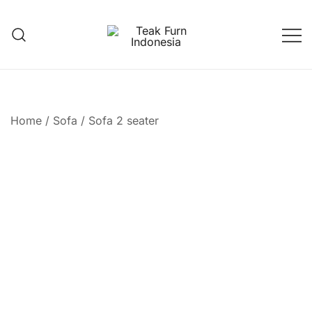
Teak Furniture Manufacture
Teak Furn Indonesia
Home
/
Sofa
/
Sofa 2 seater