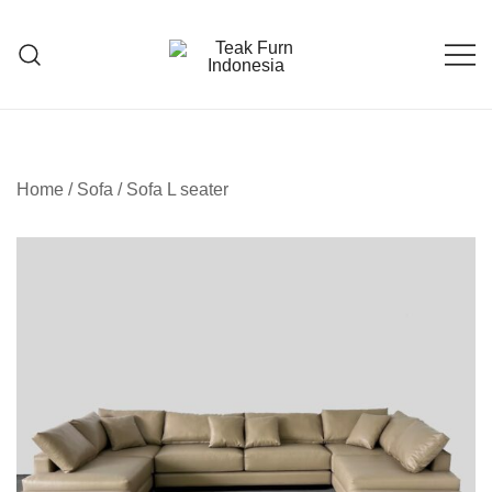
Teak Furniture Manufacture
Teak Furn Indonesia
Home
/
Sofa
/
Sofa L seater