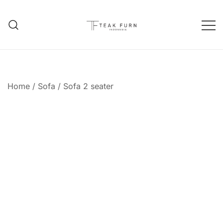
Teak Furniture Manufacture
Teak Furn Indonesia
Home
/
Sofa
/
Sofa 2 seater