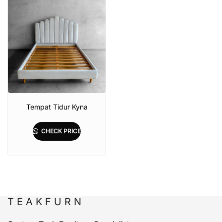
Tempat Tidur Kyna
CHECK PRICE
T E A K F U R N