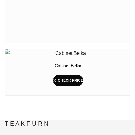
Cabinet Belka
CHECK PRICE
T E A K F U R N