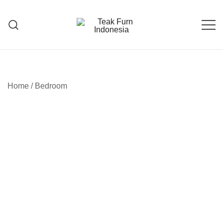
Teak Furniture Manufacture
Teak Furn Indonesia
Home
/
Bedroom