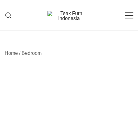
Teak Furniture Manufacture
Teak Furn Indonesia
Home
/
Bedroom