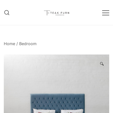
Teak Furniture Manufacture
Teak Furn Indonesia
Home
/
Bedroom
🔍