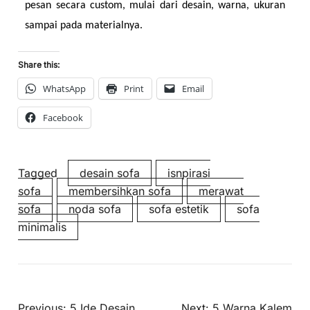
pesan secara custom, mulai dari desain, warna, ukuran 
sampai pada materialnya.
Share this:
WhatsApp
Print
Email
Facebook
Tagged
desain sofa
isnpirasi
sofa
membersihkan sofa
merawat
sofa
noda sofa
sofa estetik
sofa
minimalis
Previous:
5 Ide Desain
Next:
5 Warna Kalem