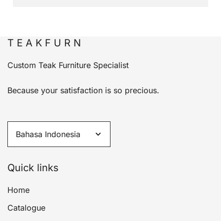
T E A K F U R N
Custom Teak Furniture Specialist
Because your satisfaction is so precious.
Quick links
Home
Catalogue