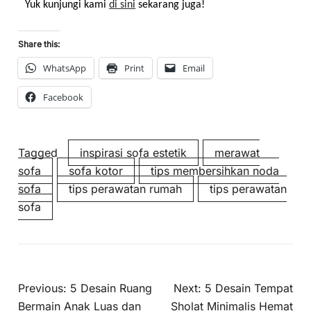
Yuk kunjungi kami 
di sini
 sekarang juga!
Share this:
WhatsApp
Print
Email
Facebook
Tagged
inspirasi sofa estetik
merawat
sofa
sofa kotor
tips membersihkan noda
sofa
tips perawatan rumah
tips perawatan
sofa
Previous:
5 Desain Ruang
Next:
5 Desain Tempat
Bermain Anak Luas dan
Sholat Minimalis Hemat