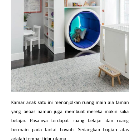
Kamar anak satu ini menonjolkan ruang main ala taman 
yang bebas namun juga membuat mereka makin suka 
belajar. Pasalnya terdapat ruang belajar dan ruang 
bermain pada lantai bawah. Sedangkan bagian atas 
adalah tempat tidur utama.