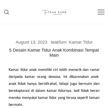
Teak Furniture Manufacture
Teak Furn Indonesia
August 13, 2023
teakfurn
Kamar Tidur
5 Desain Kamar Tidur Anak Kombinasi Tempat
Main
Kamar tidur anak memiliki ciri lebih menarik dan ramai 
daripada kamar orang dewasa. Ini dikarenakan anak-
anak tidak hanya beristirahat, tetapi juga bermain dan 
bereksplorasi di dalam kamar tidurnya. Jadi tidak heran 
mereka menyukai kamar tidur yang terasa seperti taman 
bermain.