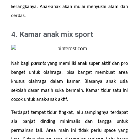
kerangkanya. Anak-anak akan mulai menyukai alam dan 
cerdas.
4. Kamar anak mix sport
Nah bagi 
parents 
yang memiliki anak super aktif dan pro 
banget untuk olahraga, bisa banget membuat area 
khusus olahraga dalam kamar. Biasanya anak usia 
sekolah dasar masih suka bermain. Kamar tidur satu ini 
cocok untuk anak-anak aktif.
Terdapat tempat tidur tingkat, lalu sampingnya terdapat 
ala panjat dinding minimalis dan tangga untuk 
permainan tali. Area main ini tidak perlu space yang 