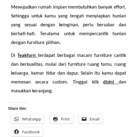
Mewujudkan rumah impian membutuhkan banyak effort. 
Sehingga untuk kamu yang tengah menyiapkan hunian 
yang sesuai dengan keinginan, perlu bersabar dan 
berhati-hati. Terutama untuk mempercantik hunian 
dengan furniture pilihan.
Di 
Teakfurn 
terdapat berbagai macam furniture cantik 
dan berkualitas, mulai dari furniture ruang tamu, ruang 
keluarga, kamar tidur dan dapur. Selain itu kamu dapat 
memesan secara custom. Tinggal klik 
disini 
dan 
masukkan keranjang.
Share this:
WhatsApp
Print
Email
Facebook