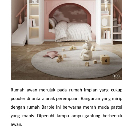
Rumah awan merujuk pada rumah impian yang cukup 
populer di antara anak perempuan. Bangunan yang mirip 
dengan rumah Barbie ini berwarna merah muda pastel 
yang manis. Dipenuhi lampu-lampu gantung berbentuk 
awan.