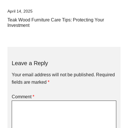
April 14, 2025
Teak Wood Furniture Care Tips: Protecting Your
Investment
Leave a Reply
Your email address will not be published.
Required
fields are marked
*
Comment
*