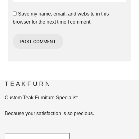
Save my name, email, and website in this
browser for the next time I comment.
T E A K F U R N
Custom Teak Furniture Specialist
Because your satisfaction is so precious.