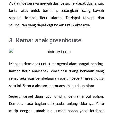
Apalagi desainnya mewah dan besar. Terdapat dua lantai, 
lantai atas untuk bermain, sedangkan ruang bawah 
sebagai tempat tidur utama. Terdapat tangga dan 
seluncuran yang dapat digunakan untuk aksesnya.
3. Kamar anak greenhouse
Mengajarkan anak untuk mengenal alam sangat penting. 
Kamar tidur anak-anak kombinasi ruang bermain yang 
sehat sekaligus pembelajaran positif. Seperti 
greenhouse 
satu ini. Semua aksesori bernuansa hijau daun alam.
Seperti karpet daun lucu, dinding dengan motif pohon. 
Kemudian ada bagian unik pada ranjang tidurnya. Yaitu 
mirip dengan rumah ala rumah pohon yang terdapat 