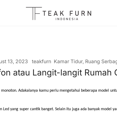
Teak Furniture Manufacture
Teak Furn Indonesia
ust 13, 2023
teakfurn
Kamar Tidur
,
Ruang Serba
fon atau Langit-langit Rumah C
 dan monoton. Adakalanya kamu perlu mengetahui beberapa model unt
Led yang super cantik banget. Selain itu juga ada banyak model yang 