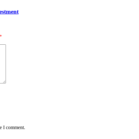
estment
*
me I comment.