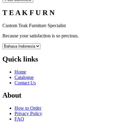
T E A K F U R N
Custom Teak Furniture Specialist
Because your satisfaction is so precious.
Quick links
Home
Catalogue
Contact Us
About
How to Order
Privacy Policy
FAQ