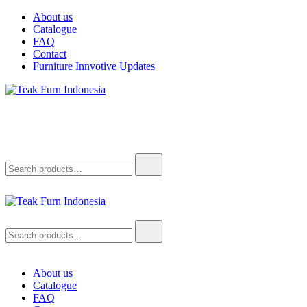
About us
Catalogue
FAQ
Contact
Furniture Innvotive Updates
Teak Furn Indonesia
Teak Furniture Manufacture
Teak Furn Indonesia
Teak Furniture Manufacture
About us
Catalogue
FAQ