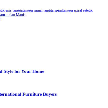
etik
jenis tangga
tangga rumah
tangga spiral
tangga spiral estetik
yaman dan Manis
f
nd Style for Your Home
ernational Furniture Buyers