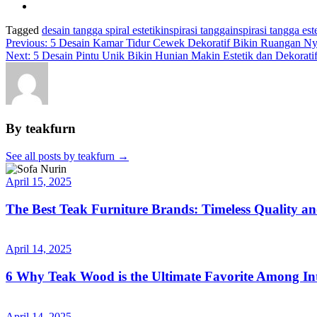
Tagged
desain tangga spiral estetik
inspirasi tangga
inspirasi tangga est
Previous:
5 Desain Kamar Tidur Cewek Dekoratif Bikin Ruangan N
Next:
5 Desain Pintu Unik Bikin Hunian Makin Estetik dan Dekorati
By teakfurn
See all posts by teakfurn
→
April 15, 2025
The Best Teak Furniture Brands: Timeless Quality a
April 14, 2025
6 Why Teak Wood is the Ultimate Favorite Among Int
April 14, 2025