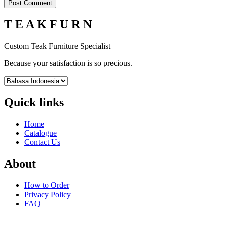
T E A K F U R N
Custom Teak Furniture Specialist
Because your satisfaction is so precious.
Quick links
Home
Catalogue
Contact Us
About
How to Order
Privacy Policy
FAQ