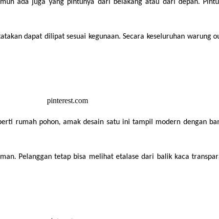
amun ada juga yang pintunya dari belakang atau dari depan. Pint
atakan dapat dilipat sesuai kegunaan. Secara keseluruhan warung out
perti rumah pohon, amak desain satu ini tampil modern dengan ba
n. Pelanggan tetap bisa melihat etalase dari balik kaca transpara