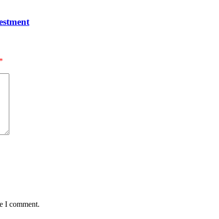
estment
*
me I comment.