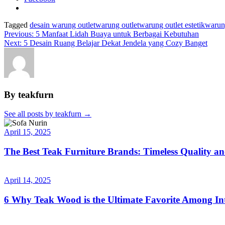
Tagged
desain warung outlet
warung outlet
warung outlet estetik
warun
Previous:
5 Manfaat Lidah Buaya untuk Berbagai Kebutuhan
Next:
5 Desain Ruang Belajar Dekat Jendela yang Cozy Banget
By teakfurn
See all posts by teakfurn
→
April 15, 2025
The Best Teak Furniture Brands: Timeless Quality a
April 14, 2025
6 Why Teak Wood is the Ultimate Favorite Among Int