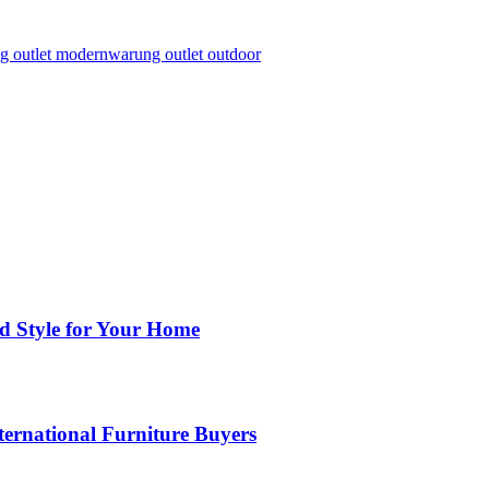
g outlet modern
warung outlet outdoor
nd Style for Your Home
ernational Furniture Buyers