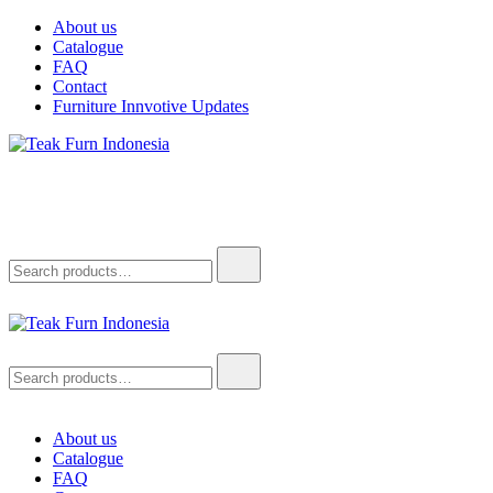
About us
Catalogue
FAQ
Contact
Furniture Innvotive Updates
Teak Furn Indonesia
Teak Furniture Manufacture
Teak Furn Indonesia
Teak Furniture Manufacture
About us
Catalogue
FAQ