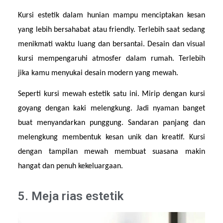
Kursi estetik dalam hunian mampu menciptakan kesan 
yang lebih bersahabat atau friendly. Terlebih saat sedang 
menikmati waktu luang dan bersantai. Desain dan visual 
kursi mempengaruhi atmosfer dalam rumah. Terlebih 
jika kamu menyukai desain modern yang mewah.
Seperti kursi mewah estetik satu ini. Mirip dengan kursi 
goyang dengan kaki melengkung. Jadi nyaman banget 
buat menyandarkan punggung. Sandaran panjang dan 
melengkung membentuk kesan unik dan kreatif. Kursi 
dengan tampilan mewah membuat suasana makin 
hangat dan penuh kekeluargaan.
5. Meja rias estetik