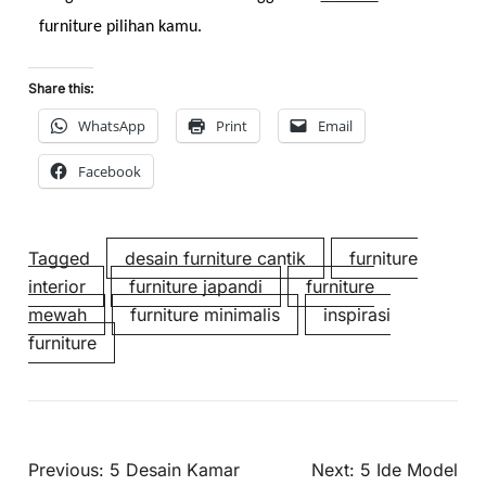
furniture pilihan kamu.
Share this:
WhatsApp
Print
Email
Facebook
Tagged
desain furniture cantik
furniture
interior
furniture japandi
furniture
mewah
furniture minimalis
inspirasi
furniture
Previous:
5 Desain Kamar
Next:
5 Ide Model