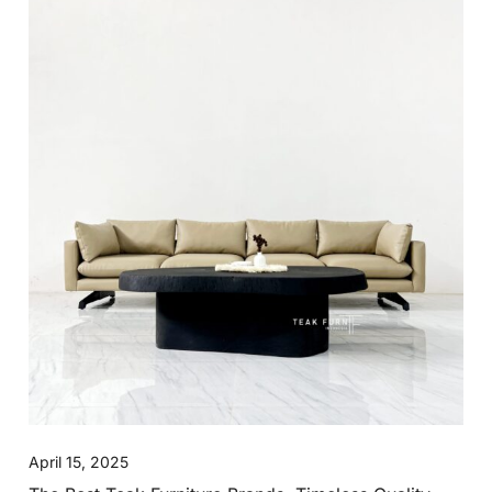
April 15, 2025