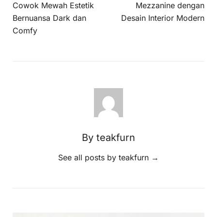
Cowok Mewah Estetik
Mezzanine dengan
Bernuansa Dark dan
Desain Interior Modern
Comfy
By teakfurn
See all posts by teakfurn
→