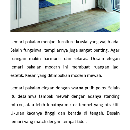
Lemari pakaian menjadi furniture krusial yang wajib ada. 
Selain fungsinya, tampilannya juga sangat penting. Agar 
ruangan makin harmonis dan selaras. Desain elegan 
lemari pakaian modern ini membuat ruangan jadi 
estetik. Kesan yang ditimbulkan modern mewah.
Lemari pakaian elegan dengan warna putih polos. Selain 
itu desainnya tampak mewah dengan adanya standing 
mirror, atau lebih tepatnya mirror tempel yang atraktif. 
Ukuran kacanya tinggi dan berada di tengah. Desain 
lemari yang match dengan tempat tidur.