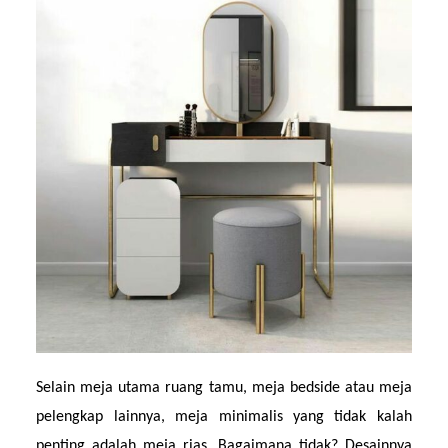
Selain meja utama ruang tamu, meja bedside atau meja 
pelengkap lainnya, meja minimalis yang tidak kalah 
penting adalah meja rias. Bagaimana tidak? Desainnya 