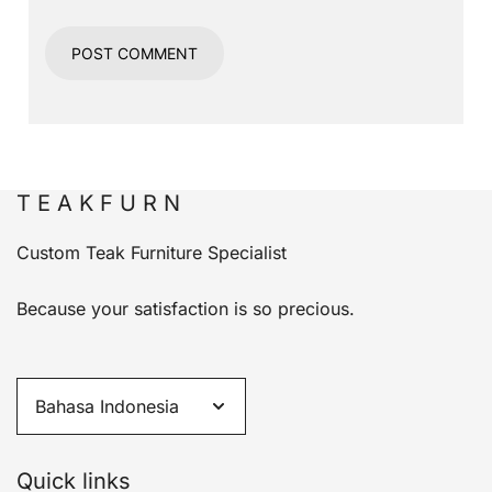
T E A K F U R N
Custom Teak Furniture Specialist
Because your satisfaction is so precious.
Quick links