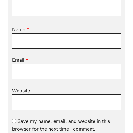
Name
*
Email
*
Website
Save my name, email, and website in this
browser for the next time I comment.