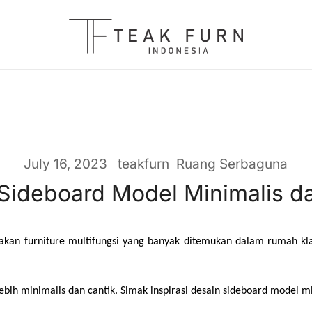
Teak Furniture Manufacture
Teak Furn Indonesia
July 16, 2023
teakfurn
Ruang Serbaguna
 Sideboard Model Minimalis da
kan furniture multifungsi yang banyak ditemukan dalam rumah klasi
bih minimalis dan cantik. Simak inspirasi desain sideboard model min