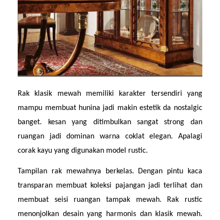
Rak klasik mewah memiliki karakter tersendiri yang 
mampu membuat hunina jadi makin estetik da nostalgic 
banget. kesan yang ditimbulkan sangat strong dan 
ruangan jadi dominan warna coklat elegan. Apalagi 
corak kayu yang digunakan model rustic.
Tampilan rak mewahnya berkelas. Dengan pintu kaca 
transparan membuat koleksi pajangan jadi terlihat dan 
membuat seisi ruangan tampak mewah. Rak rustic 
menonjolkan desain yang harmonis dan klasik mewah. 