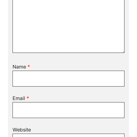
Name
*
Email
*
Website