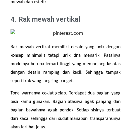
mewah dan estetik.
4. Rak mewah vertikal
Rak mewah vertikal memiliki desain yang unik dengan 
konsep minimalis tetapi unik dna menarik. Pasalnya 
modelnya berupa lemari tinggi yang memanjang ke atas 
dengan desain ramping dan kecil. Sehingga tampak 
seperti rak yang langsing banget.
Tone warnanya coklat gelap. Terdapat dua bagian yang 
bisa kamu gunakan. Bagian atasnya agak panjang dan 
bagian bawahnya agak pendek. Setiap sisinya terbuat 
dari kaca, sehingga dari sudut manapun, transparansinya 
akan terlihat jelas. 