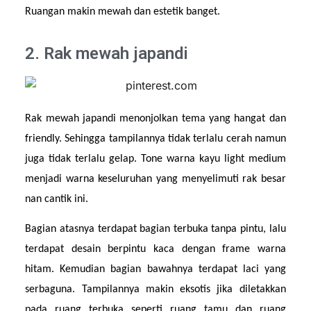
Ruangan makin mewah dan estetik banget.
2. Rak mewah japandi
Rak mewah japandi menonjolkan tema yang hangat dan 
friendly. Sehingga tampilannya tidak terlalu cerah namun 
juga tidak terlalu gelap. Tone warna kayu light medium 
menjadi warna keseluruhan yang menyelimuti rak besar 
nan cantik ini.
Bagian atasnya terdapat bagian terbuka tanpa pintu, lalu 
terdapat desain berpintu kaca dengan frame warna 
hitam. Kemudian bagian bawahnya terdapat laci yang 
serbaguna. Tampilannya makin eksotis jika diletakkan 
pada ruang terbuka seperti ruang tamu dan ruang 