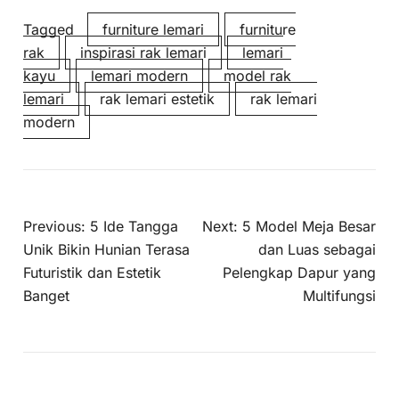
Tagged
furniture lemari
furniture
rak
inspirasi rak lemari
lemari
kayu
lemari modern
model rak
lemari
rak lemari estetik
rak lemari
modern
Previous:
5 Ide Tangga
Next:
5 Model Meja Besar
Unik Bikin Hunian Terasa
dan Luas sebagai
Futuristik dan Estetik
Pelengkap Dapur yang
Banget
Multifungsi