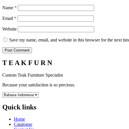
Name
*
Email
*
Website
Save my name, email, and website in this browser for the next ti
T E A K F U R N
Custom Teak Furniture Specialist
Because your satisfaction is so precious.
Quick links
Home
Catalogue