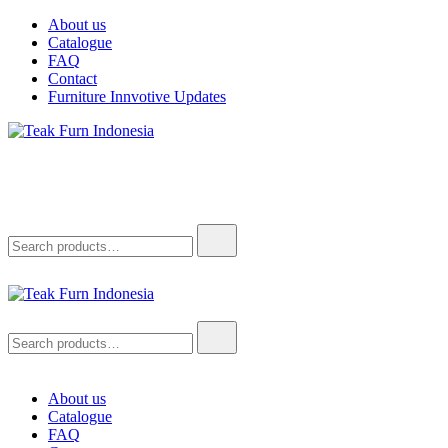
About us
Catalogue
FAQ
Contact
Furniture Innvotive Updates
Teak Furn Indonesia
Teak Furniture Manufacture
Teak Furn Indonesia
Teak Furniture Manufacture
About us
Catalogue
FAQ