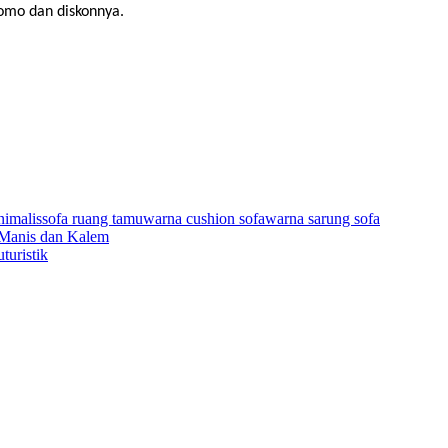
omo dan diskonnya.
nimalis
sofa ruang tamu
warna cushion sofa
warna sarung sofa
 Manis dan Kalem
turistik