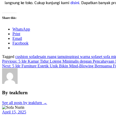
langsung ke toko. Cukup kunjungi kami 
disini
. Dapatkan banyak pr
Share this:
WhatsApp
Print
Email
Facebook
Tagged
cushion sofa
desain ruang tamu
inspirasi warna sofa
set sofa mi
Previous:
5 Ide Kamar Tidur Loteng Minimalis dengan Pencahayaan
Next:
5 Ide Furniture Estetik Unik Bikin Mind-Blowing Bernuansa Fu
By teakfurn
See all posts by teakfurn
→
April 15, 2025