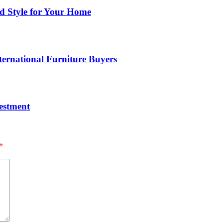
nd Style for Your Home
ernational Furniture Buyers
estment
*