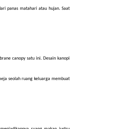
ari panas matahari atau hujan. Saat 
rane canopy satu ini. Desain kanopi 
meja seolah ruang keluarga membuat 
 menjadikannya ruang makan justru 