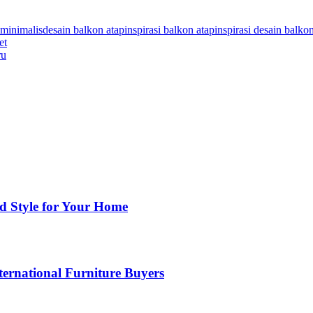
 minimalis
desain balkon atap
inspirasi balkon atap
inspirasi desain balko
et
ru
nd Style for Your Home
ernational Furniture Buyers