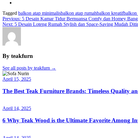
Tagged
balkon atap minimalis
balkon atap rumah
balkon kreatif
balkon
Previous:
5 Desain Kamar Tidur Bernuansa Comfy dan Homey Bang
Next:
5 Desain Loteng Rumah Stylish dan Space-Saving Mudah Diti
By teakfurn
See all posts by teakfurn
→
April 15, 2025
The Best Teak Furniture Brands: Timeless Quality a
April 14, 2025
6 Why Teak Wood is the Ultimate Favorite Among Int
April 14, 2025