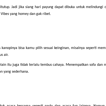
tutup. Jadi jika siang hari payung dapat dibuka untuk melindungi d
Vibes yang homey dan gak ribet.
s kanopinya bisa kamu pilih sesuai keinginan, misalnya seperti memb
s air.
ain itu juga tidak terlalu tembus cahaya. Menempatkan sofa dan 
n yang sederhana.
ntuk acara bersama seperti party dan acara fun lainnya. Namun