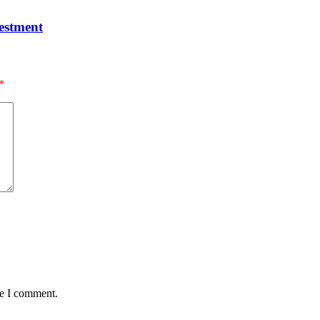
estment
*
me I comment.