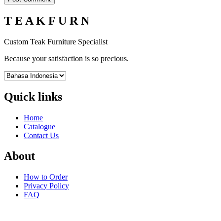
T E A K F U R N
Custom Teak Furniture Specialist
Because your satisfaction is so precious.
Quick links
Home
Catalogue
Contact Us
About
How to Order
Privacy Policy
FAQ