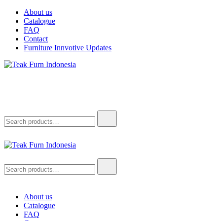
About us
Catalogue
FAQ
Contact
Furniture Innvotive Updates
Teak Furn Indonesia
Teak Furniture Manufacture
Teak Furn Indonesia
Teak Furniture Manufacture
About us
Catalogue
FAQ