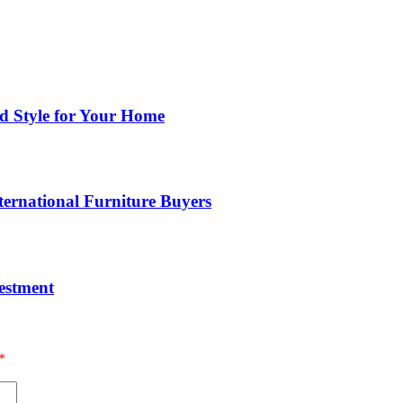
nd Style for Your Home
ernational Furniture Buyers
estment
*