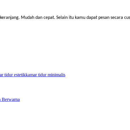
 keranjang. Mudah dan cepat. Selain itu kamu dapat pesan secara cu
r tidur estetik
kamar tidur minimalis
n Berwarna