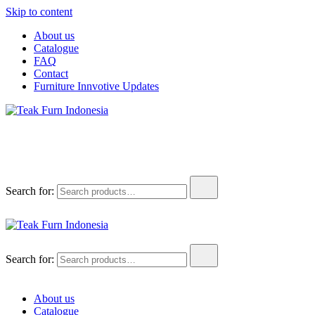
Skip to content
About us
Catalogue
FAQ
Contact
Furniture Innvotive Updates
Teak Furn Indonesia
Teak Furniture Manufacture
Search for:
Teak Furn Indonesia
Teak Furniture Manufacture
Search for:
About us
Catalogue