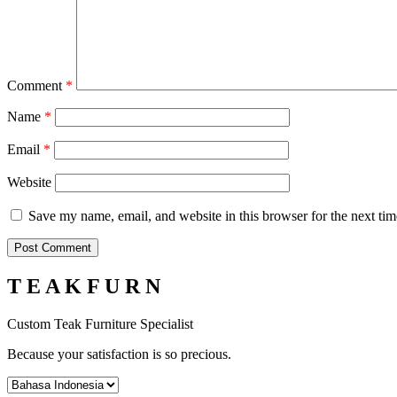
Comment
*
Name
*
Email
*
Website
Save my name, email, and website in this browser for the next ti
T E A K F U R N
Custom Teak Furniture Specialist
Because your satisfaction is so precious.