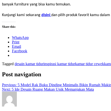
banyak furniture yang bisa kamu temukan.
Kunjungi kami sekarang 
disini 
dan pilih produk favorit kamu dalam
Share this:
WhatsApp
Print
Email
Facebook
Tagged
desain kamar tidur
inspirasi kamar tidur
kamar tidur cewek
kama
Post navigation
Previous:
5 Model Rak Buku Dinding Minimalis Bikin Rumah Maki
Next:
5 Ide Desain Ruang Makan Unik Memanjakan Mata