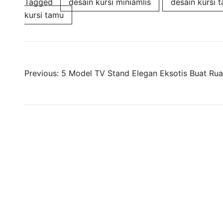
Tagged
desain kursi miniamlis
desain kursi 
kursi tamu
Previous:
5 Model TV Stand Elegan Eksotis Buat Ru