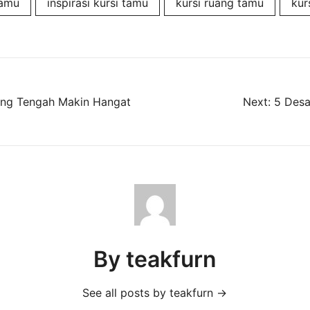
tamu
inspirasi kursi tamu
kursi ruang tamu
kur
ang Tengah Makin Hangat
Next:
5 Desa
By teakfurn
See all posts by teakfurn
→