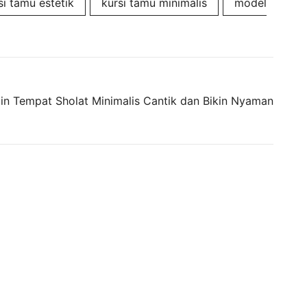
si tamu estetik
kursi tamu minimalis
model
in Tempat Sholat Minimalis Cantik dan Bikin Nyaman