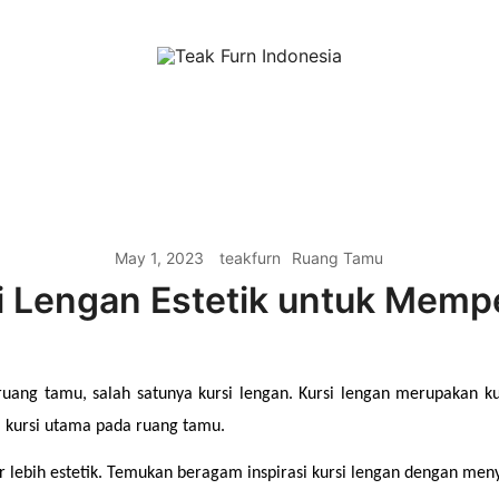
Teak Furniture Manufacture
Teak Furn Indonesia
May 1, 2023
teakfurn
Ruang Tamu
i Lengan Estetik untuk Memp
 ruang tamu, salah satunya kursi lengan. Kursi lengan merupakan k
di kursi utama pada ruang tamu.
ebih estetik. Temukan beragam inspirasi kursi lengan dengan menyi