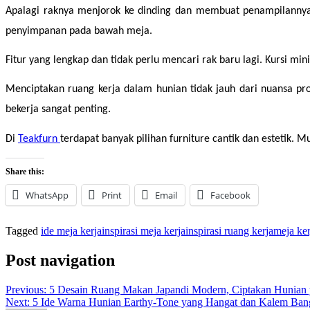
Apalagi raknya menjorok ke dinding dan membuat penampilannya 
penyimpanan pada bawah meja.
Fitur yang lengkap dan tidak perlu mencari rak baru lagi. Kursi 
Menciptakan ruang kerja dalam hunian tidak jauh dari nuansa pr
bekerja sangat penting.
Di 
Teakfurn 
terdapat banyak pilihan furniture cantik dan estetik.
Share this:
WhatsApp
Print
Email
Facebook
Tagged
ide meja kerja
inspirasi meja kerja
inspirasi ruang kerja
meja ker
Post navigation
Previous:
5 Desain Ruang Makan Japandi Modern, Ciptakan Hunian
Next:
5 Ide Warna Hunian Earthy-Tone yang Hangat dan Kalem Ban