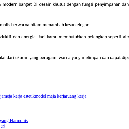
modern banget Di desain khusus dengan fungsi penyimpanan dan m
minimalis berwarna hitam menambah kesan elegan.
oduktif dan energic. Jadi kamu membutuhkan pelengkap seperti alm
 Mulai dari ukuran yang beragam, warna yang melimpah dan dapat dip
ja
meja kerja estetik
model meja kerja
ruang kerja
 yang Harmonis
get