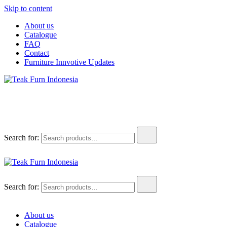
Skip to content
About us
Catalogue
FAQ
Contact
Furniture Innvotive Updates
Teak Furn Indonesia
Teak Furniture Manufacture
Search for:
Teak Furn Indonesia
Teak Furniture Manufacture
Search for:
About us
Catalogue