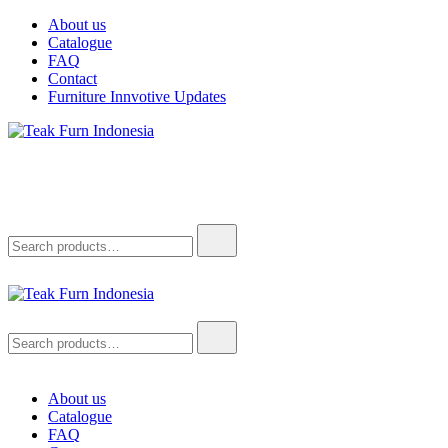
About us
Catalogue
FAQ
Contact
Furniture Innvotive Updates
Teak Furn Indonesia
Teak Furniture Manufacture
Teak Furn Indonesia
Teak Furniture Manufacture
About us
Catalogue
FAQ