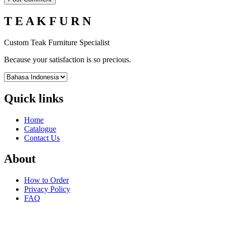
T E A K F U R N
Custom Teak Furniture Specialist
Because your satisfaction is so precious.
Quick links
Home
Catalogue
Contact Us
About
How to Order
Privacy Policy
FAQ