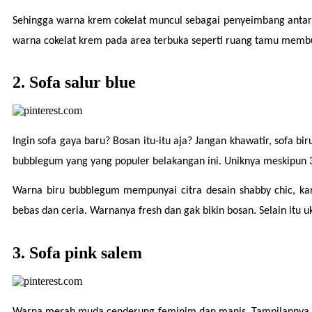
Sehingga warna krem cokelat muncul sebagai penyeimbang antara
warna cokelat krem pada area terbuka seperti ruang tamu membu
2. Sofa salur blue
Ingin sofa gaya baru? Bosan itu-itu aja? Jangan khawatir, sofa b
bubblegum yang yang populer belakangan ini. Uniknya meskipun 3
Warna biru bubblegum mempunyai citra desain shabby chic, kar
bebas dan ceria. Warnanya fresh dan gak bikin bosan. Selain itu u
3. Sofa pink salem
Warna merah muda cenderung feminim dan manis. Tampilannya st