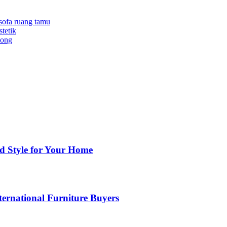
sofa ruang tamu
tetik
tong
nd Style for Your Home
ernational Furniture Buyers