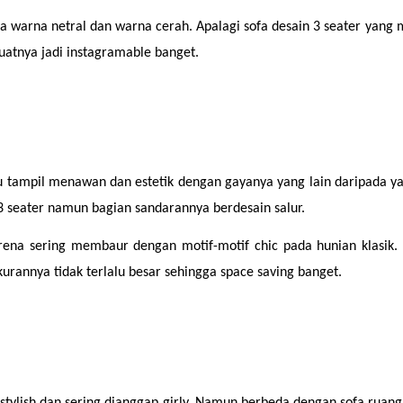
 warna netral dan warna cerah. Apalagi sofa desain 3 seater yang 
atnya jadi instagramable banget. 
iru tampil menawan dan estetik dengan gayanya yang lain daripada y
 seater namun bagian sandarannya berdesain salur.
ena sering membaur dengan motif-motif chic pada hunian klasik. 
kurannya tidak terlalu besar sehingga space saving banget.
ylish dan sering dianggap girly. Namun berbeda dengan sofa ruan