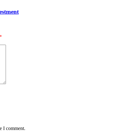
estment
*
me I comment.