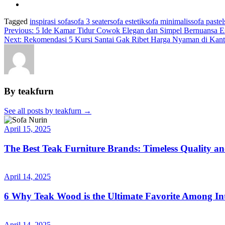
Tagged
inspirasi sofa
sofa 3 seater
sofa estetik
sofa minimalis
sofa pastel
Previous:
5 Ide Kamar Tidur Cowok Elegan dan Simpel Bernuansa Es
Next:
Rekomendasi 5 Kursi Santai Gak Ribet Harga Nyaman di Kan
By teakfurn
See all posts by teakfurn
→
April 15, 2025
The Best Teak Furniture Brands: Timeless Quality a
April 14, 2025
6 Why Teak Wood is the Ultimate Favorite Among Int
April 14, 2025