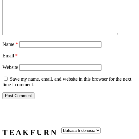
Name
*
Email
*
Website
Save my name, email, and website in this browser for the next
time I comment.
T E A K F U R N