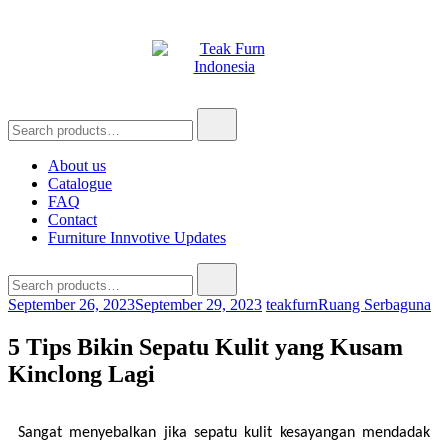
Teak Furn Indonesia
Teak Furniture Manufacture
About us
Catalogue
FAQ
Contact
Furniture Innvotive Updates
September 26, 2023
September 29, 2023
teakfurn
Ruang Serbaguna
5 Tips Bikin Sepatu Kulit yang Kusam
Kinclong Lagi
Sangat menyebalkan jika sepatu kulit kesayangan mendadak 