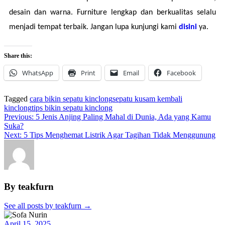
desain dan warna. Furniture lengkap dan berkualitas selalu 
menjadi tempat terbaik. Jangan lupa kunjungi kami 
disini 
ya.
Share this:
WhatsApp
Print
Email
Facebook
Tagged
cara bikin sepatu kinclong
sepatu kusam kembali
kinclong
tips bikin sepatu kinclong
Previous:
5 Jenis Anjing Paling Mahal di Dunia, Ada yang Kamu
Suka?
Next:
5 Tips Menghemat Listrik Agar Tagihan Tidak Menggunung
By teakfurn
See all posts by teakfurn
→
April 15, 2025