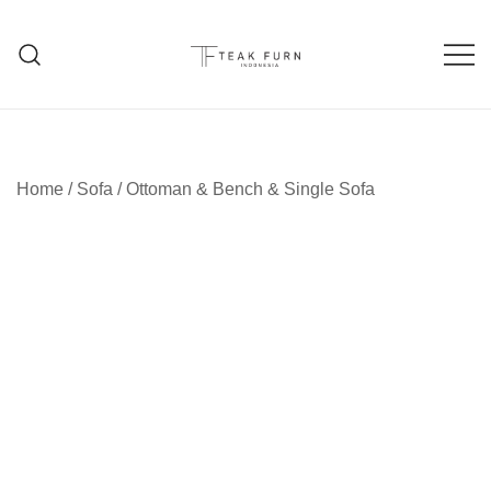
Teak Furniture Manufacture
Teak Furn Indonesia
Home
/
Sofa
/
Ottoman & Bench & Single Sofa