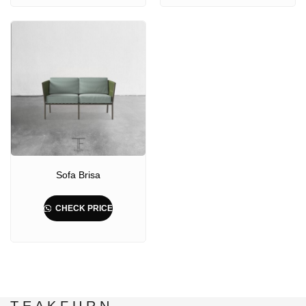
Sofa Brisa
CHECK PRICE
T E A K F U R N