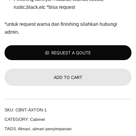
rustic,black,etc *bisa request
*untuk request warna dan finishing silahkan hubungi
admin
.
REQUEST A QOUTE
ADD TO CART
SKU:
CBNT-AXTON-1
CATEGORY:
Cabinet
TAGS:
Almari
,
almari penyimpanan