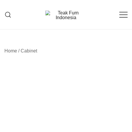
Teak Furniture Manufacture
Teak Furn Indonesia
Home
/
Cabinet