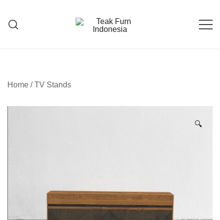
Teak Furniture Manufacture
Teak Furn Indonesia
Home
/
TV Stands
🔍