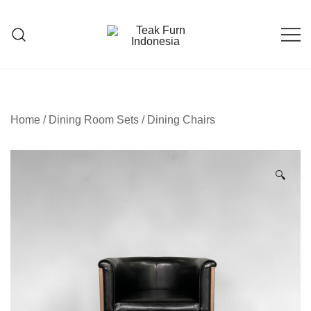
Teak Furniture Manufacture
Teak Furn Indonesia
Home
/
Dining Room Sets
/
Dining Chairs
🔍